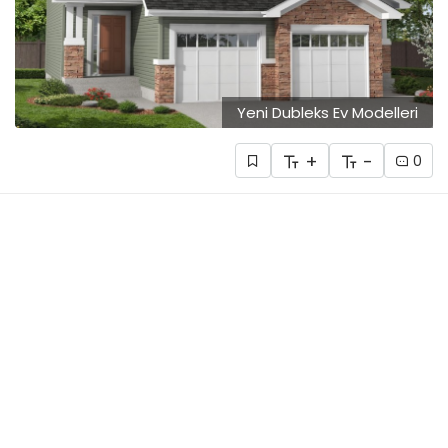
Yeni Dubleks Ev Modelleri
+
-
0