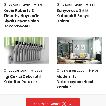
26 Kasım 2019
816
12 Kasım 2019
834
Kevin Roberts &
Banyonuza Şıklık
Timothy Haynes’in
Katacak 5 Banyo
Siyah Beyaz Salon
Dolabı
Dekorasyonu
22 Eylül 2016
2303
8 Haziran 2020
1405
İlgi Çekici Dekoratif
Modern Ev
Kalorifer Petekleri
Dekorasyonu Nasıl
Yapılır?
Yorumları Göster (0)