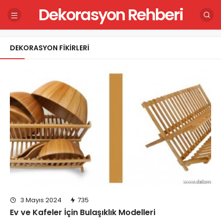
Dekorasyon Rehberi
DEKORASYON FIKIRLERI
3 Mayıs 2024
735
Ev ve Kafeler İçin Bulaşıklık Modelleri