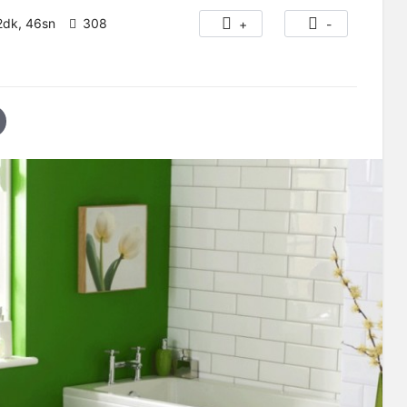
2dk, 46sn
308
+
-