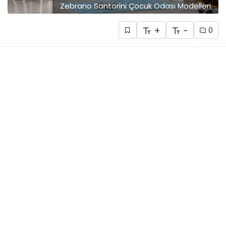
Zebrano Santorini Çocuk Odası Modelleri
+
-
0