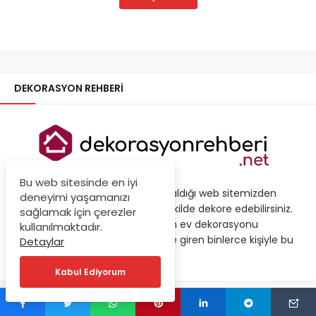
DEKORASYON REHBERI
Bu web sitesinde en iyi
Çeşitli Dekorasyon fikirlerinin yer aldığı web sitemizden
deneyimi yaşamanızı
ilham alarak evlerinizi en güzel şekilde dekore edebilirsiniz.
sağlamak için çerezler
Sizler de bize iletişim bölümünden ev dekorasyonu
kullanılmaktadır.
fikirlerinizi gönderebilir ve sitemize giren binlerce kişiyle bu
Detaylar
fikirlerinizi paylaşabilirsiniz.
Kabul Ediyorum