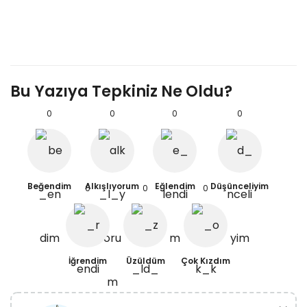
Bu Yazıya Tepkiniz Ne Oldu?
0
0
0
0
Beğendim
Alkışlıyorum
Eğlendim
Düşünceliyim
0
0
0
İğrendim
Üzüldüm
Çok Kızdım