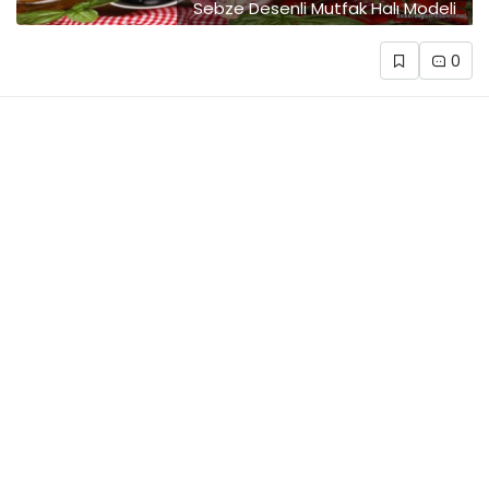
Sebze Desenli Mutfak Halı Modeli
0