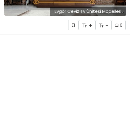
Evgör Ceviz Tv Ünitesi Modelleri
+
-
0