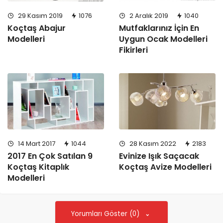
29 Kasım 2019
1076
2 Aralık 2019
1040
Koçtaş Abajur
Mutfaklarınız İçin En
Modelleri
Uygun Ocak Modelleri
Fikirleri
14 Mart 2017
1044
28 Kasım 2022
2183
2017 En Çok Satılan 9
Evinize Işık Saçacak
Koçtaş Kitaplık
Koçtaş Avize Modelleri
Modelleri
Yorumları Göster (0)