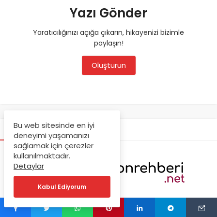
Yazı Gönder
Yaratıcılığınızı açığa çıkarın, hikayenizi bizimle
paylaşın!
Oluşturun
Bu web sitesinde en iyi
DEKORASYON REHBERI
deneyimi yaşamanızı
sağlamak için çerezler
kullanılmaktadır.
Detaylar
Kabul Ediyorum
Çeşitli Dekorasyon fikirlerinin yer aldığı web sitemizden
ilham alarak evlerinizi en güzel şekilde dekore edebilirsiniz.