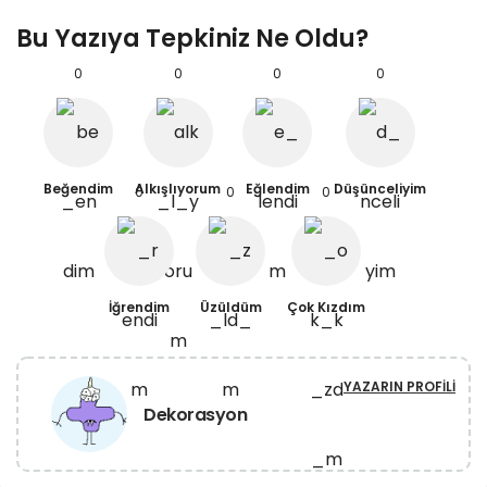
Bu Yazıya Tepkiniz Ne Oldu?
0
0
0
0
Beğendim
Alkışlıyorum
Eğlendim
Düşünceliyim
0
0
0
İğrendim
Üzüldüm
Çok Kızdım
YAZARIN PROFILI
Dekorasyon