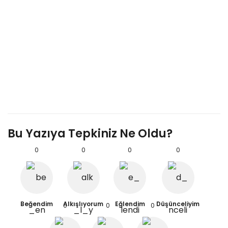
Bu Yazıya Tepkiniz Ne Oldu?
0
0
0
0
Beğendim
Alkışlıyorum
Eğlendim
Düşünceliyim
0
0
0