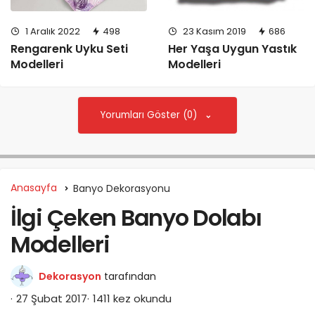
1 Aralık 2022
498
23 Kasım 2019
686
Rengarenk Uyku Seti
Her Yaşa Uygun Yastık
Modelleri
Modelleri
Yorumları Göster (0)
Anasayfa
Banyo Dekorasyonu
İlgi Çeken Banyo Dolabı
Modelleri
Dekorasyon
tarafından
27 Şubat 2017
1411 kez okundu