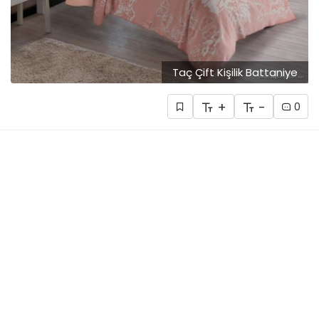
Taç Çift Kişilik Battaniye
+
-
0