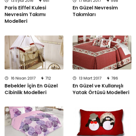
13 Eylül 2016
661
17 Mart 2017
598
Paris Eiffel Kulesi
En Güzel Nevresim
Nevresim Takımı
Takımları
Modelleri
16 Nisan 2017
712
13 Mart 2017
786
Bebekler İçin En Güzel
En Güzel ve Kullanışlı
Cibinlik Modelleri
Yatak Örtüsü Modelleri