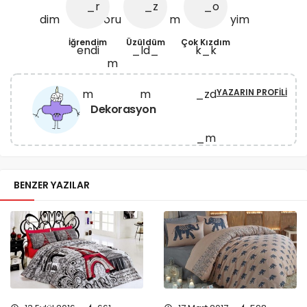
İğrendim
Üzüldüm
Çok Kızdım
YAZARIN PROFILI
Dekorasyon
BENZER YAZILAR